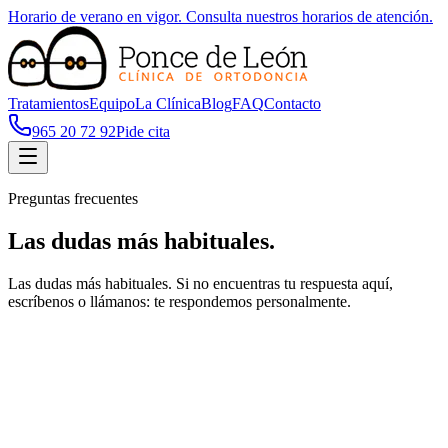
Horario de verano en vigor. Consulta nuestros horarios de atención.
Tratamientos
Equipo
La Clínica
Blog
FAQ
Contacto
965 20 72 92
Pide cita
Preguntas frecuentes
Las dudas más
habituales
.
Las dudas más habituales. Si no encuentras tu respuesta aquí,
escríbenos o llámanos: te respondemos personalmente.
+
+
+
+
+